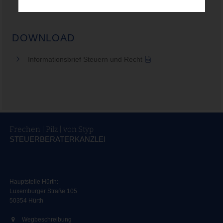
DOWNLOAD
Informationsbrief Steuern und Recht
Frechen | Pilz | von Styp
STEUERBERATERKANZLEI
Hauptstelle Hürth:
Luxemburger Straße 105
50354 Hürth
Wegbeschreibung