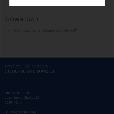
DOWNLOAD
Informationsbrief Steuern und Recht
Frechen | Pilz | von Styp
STEUERBERATERKANZLEI
Hauptstelle Hürth:
Luxemburger Straße 105
50354 Hürth
Wegbeschreibung