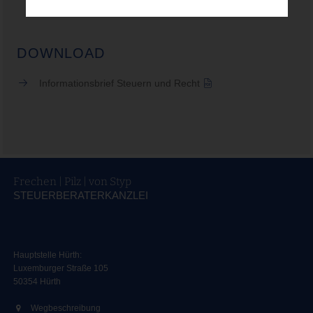
DOWNLOAD
Informationsbrief Steuern und Recht
Frechen | Pilz | von Styp
STEUERBERATERKANZLEI
Hauptstelle Hürth:
Luxemburger Straße 105
50354 Hürth
Wegbeschreibung