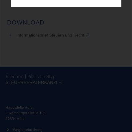
DOWNLOAD
Informationsbrief Steuern und Recht
Frechen | Pilz | von Styp
STEUERBERATERKANZLEI
Hauptstelle Hürth:
Luxemburger Straße 105
50354 Hürth
Wegbeschreibung