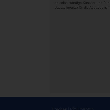
an selbstständige Künstler und Pub
Bagatellgrenze für die Abgabepflic
Frechen | Pilz | von Styp