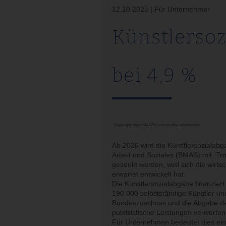
12.10.2025 | Für Unternehmer
Künstlersoz
bei 4,9 %
Copyright:
https://de.123rf.com/profile_mkphotoshu
Ab 2026 wird die Künstlersozialabga
Arbeit und Soziales (BMAS) mit. Tr
gesenkt werden, weil sich die wirts
erwartet entwickelt hat.
Die Künstlersozialabgabe finanziert
190.000 selbstständige Künstler und
Bundeszuschuss und die Abgabe der
publizistische Leistungen verwerten
Für Unternehmen bedeutet dies eine 