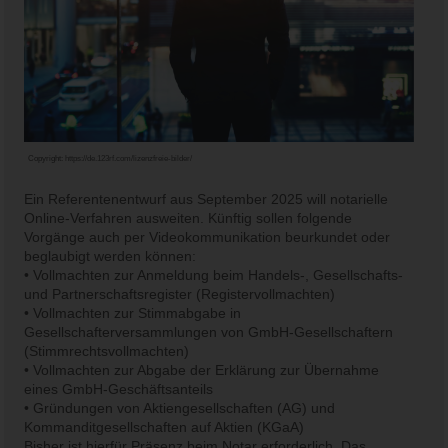
Copyright:
https://de.123rf.com/lizenzfreie-bilder/
Ein Referentenentwurf aus September 2025 will notarielle
Online-Verfahren ausweiten. Künftig sollen folgende
Vorgänge auch per Videokommunikation beurkundet oder
beglaubigt werden können:
• Vollmachten zur Anmeldung beim Handels-, Gesellschafts-
und Partnerschaftsregister (Registervollmachten)
• Vollmachten zur Stimmabgabe in
Gesellschafterversammlungen von GmbH-Gesellschaftern
(Stimmrechtsvollmachten)
• Vollmachten zur Abgabe der Erklärung zur Übernahme
eines GmbH-Geschäftsanteils
• Gründungen von Aktiengesellschaften (AG) und
Kommanditgesellschaften auf Aktien (KGaA)
Bisher ist hierfür Präsenz beim Notar erforderlich. Das