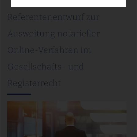
Referentenentwurf zur
Ausweitung notarieller
Online-Verfahren im
Gesellschafts- und
Registerrecht