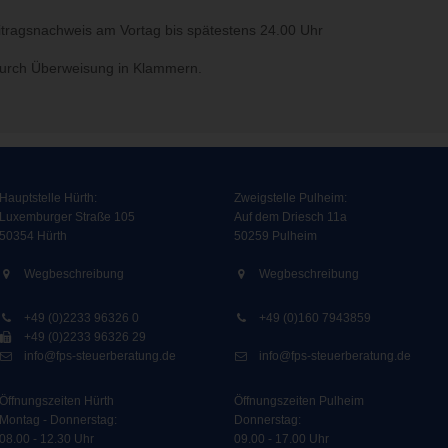
itragsnachweis am Vortag bis spätestens 24.00 Uhr
 durch Überweisung in Klammern.
Hauptstelle Hürth:
Zweigstelle Pulheim
:
Luxemburger Straße 105
Auf dem Driesch 11a
50354 Hürth
50259 Pulheim
Wegbeschreibung
Wegbeschreibung
+49 (0)2233 96326 0
+49 (0)160 7943859
+49 (0)2233 96326 29
info@fps-steuerberatung.de
info@fps-steuerberatung.de
Öffnungszeiten Hürth
Öffnungszeiten Pulheim
Montag - Donnerstag:
Donnerstag:
08.00 - 12.30 Uhr
09.00 - 17.00 Uhr