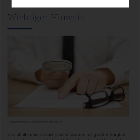
Wichtiger Hinweis
Copyright:
https://de.123rf.com/profile_bacho12345
Die Inhalte unseres Schreibens wurden mit größter Sorgfalt