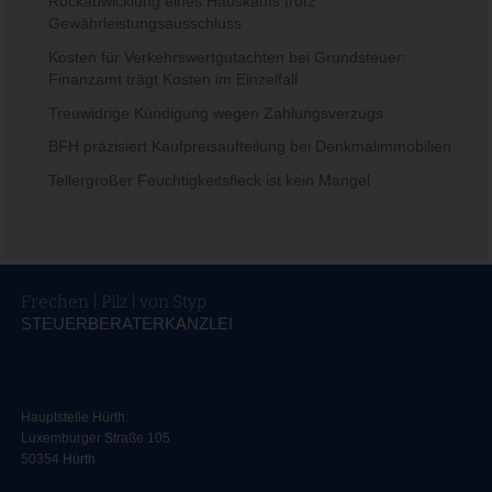
Rückabwicklung eines Hauskaufs trotz
Gewährleistungsausschluss
Kosten für Verkehrswertgutachten bei Grundsteuer:
Finanzamt trägt Kosten im Einzelfall
Treuwidrige Kündigung wegen Zahlungsverzugs
BFH präzisiert Kaufpreisaufteilung bei Denkmalimmobilien
Tellergroßer Feuchtigkeitsfleck ist kein Mangel
Frechen | Pilz | von Styp
STEUERBERATERKANZLEI
Hauptstelle Hürth:
Luxemburger Straße 105
50354 Hürth